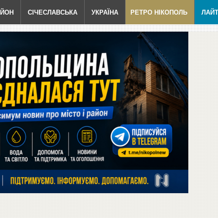
АЙОН
СІЧЕСЛАВСЬКА
УКРАЇНА
РЕТРО НІКОПОЛЬ
ЛАЙ