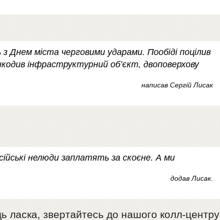
ь з Днем міста черговими ударами. Пообіді поцілив
шкодив інфраструктурний об’єкт, двоповерхову
написав Сергій Лисак
сійські нелюди заплатять за скоєне. А ми
додав Лисак.
ь ласка, звертайтесь до нашого колл-центру