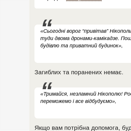
«Сьогодні ворог “привітав” Нікопол
туди двома дронами-камікадзе. По
будівлю та приватний будинок»,
Загиблих та поранених немає.
«Тримайся, незламний Нікополю! Ро
переможемо і все відбудуємо»,
Якщо вам потрібна допомога, буд