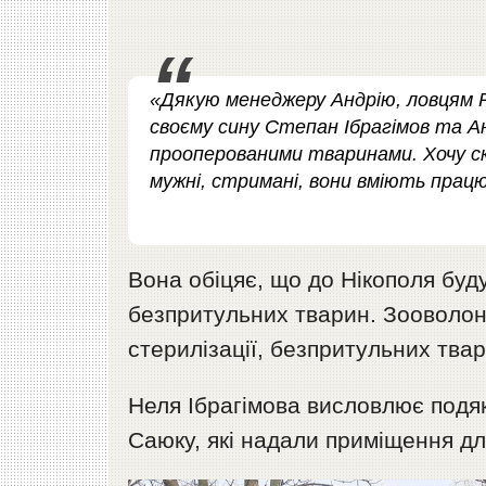
«Дякую менеджеру Андрію, ловцям 
своєму сину Степан Ібрагімов та Ан
прооперованими тваринами. Хочу ск
мужні, стримані, вони вміють працюв
Вона обіцяє, що до Нікополя буд
безпритульних тварин. Зооволон
стерилізації, безпритульних тва
Неля Ібрагімова висловлює подяк
Саюку, які надали приміщення дл