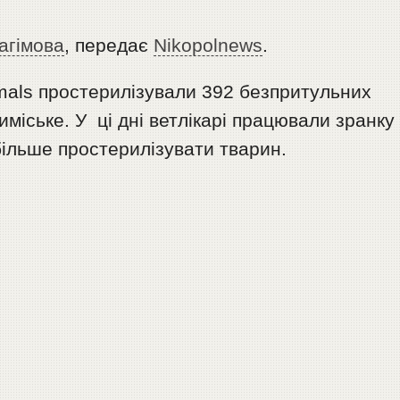
агімова
, передає
Nikopolnews
.
mals простерилізували 392 безпритульних
иміське. У ці дні ветлікарі працювали зранку
більше простерилізувати тварин.