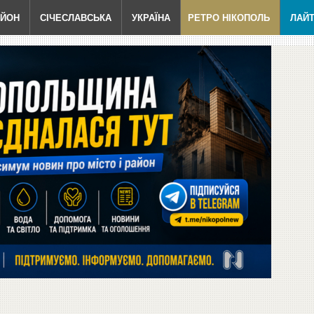
АЙОН
СІЧЕСЛАВСЬКА
УКРАЇНА
РЕТРО НІКОПОЛЬ
ЛАЙ