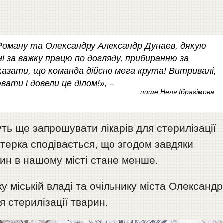
Роману та Олександру Александр Дунаев, дякую
і за важку працю по догляду, прибиранню за
азати, що команда дійсно мега крута! Витривалі,
ати і довели це ділом!», –
пише Неля Ібрагімова.
уть ще запрошувати лікарів для стерилізації
терка сподівається, що згодом завдяки
рин в нашому місті стане менше.
у міській владі та очільнику міста Олександр
я стерилізації тварин.