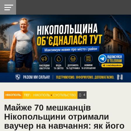
НІКОПОЛЬ
РАДІО
РАЙОН
СІЧЕСЛАВСЬКА
УКРАЇНА
РЕТРО
ЛАЙТ
УКРАЇНА
ДОПОМОГА
НІКОПОЛЬ
4
ТЕГ:
НІКОПОЛЬ
•
СУСПІЛЬСТВО
НІКОПОЛЬ
Майже 70 мешканців
Нікопольщини отримали
ваучер на навчання: як його