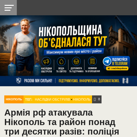
НІКОПОЛЬ
РАДІО
РАЙОН
СІЧЕСЛАВСЬКА
УКРАЇНА
РЕТРО
ЛАЙТ
УКРАЇНА
ДОПОМОГА
НІКОПОЛЬ
8
ТЕГ:
НАСЛІДКИ ОБСТРІЛІВ
•
НІКОПОЛЬ
НІКОПОЛЬ
Армія рф атакувала
Нікополь та район понад
три десятки разів: поліція