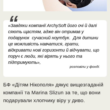
«Завдяки компанії ArchySoft його очі й далі
сяють щастям, адже він отримав у
подарунок сучасний ноутбук. Для дитини
це можливість навчатися, грати,
відкривати нові горизонти й відчувати, що
поруч є люди, які вірять у нього та
підтримують»,
розповіли у фонді
.
БФ «Дітям Нікополя» дякує вищезгаданій
компанії та Marina Slizun за те, що вони
подарували хлопчику віру у диво.