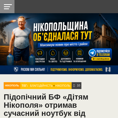
НІКОПОЛЬ
РАДІО
РАЙОН
СІЧЕСЛАВСЬКА
УКРАЇНА
РЕТРО
ЛАЙТ
УКРАЇНА
ДОПОМОГА
НІКОПОЛЬ
10
ТЕГ:
БЛАГОДІЙНІСТЬ
•
НІКОПОЛЬ
НІКОПОЛЬ
Підопічний БФ «Дітям
Нікополя» отримав
сучасний ноутбук від