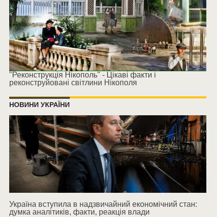
"Реконструкція Нікополь" - Цікаві факти і
реконструйовані світлини Нікополя
НОВИНИ УКРАЇНИ
Україна вступила в надзвичайний економічний стан:
думка аналітиків, факти, реакція влади