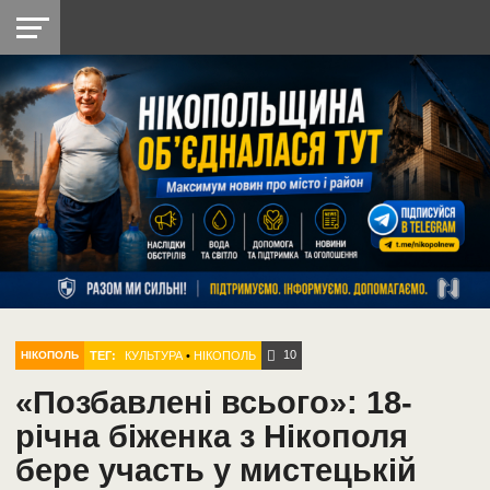
НІКОПОЛЬ
РАДІО
РАЙОН
СІЧЕСЛАВСЬКА
УКРАЇНА
РЕТРО
ЛАЙТ
УКРАЇНА
ДОПОМОГА
НІКОПОЛЬ
10
ТЕГ:
КУЛЬТУРА
•
НІКОПОЛЬ
НІКОПОЛЬ
«Позбавлені всього»: 18-
річна біженка з Нікополя
бере участь у мистецькій