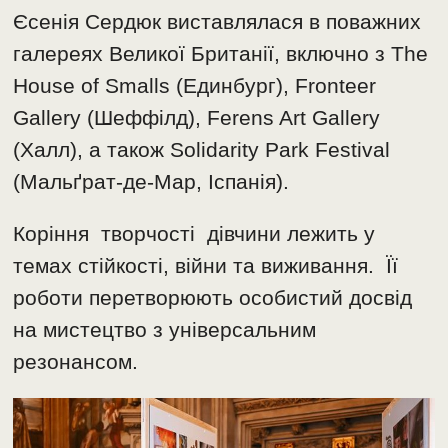
Єсенія Сердюк виставлялася в поважних
галереях Великої Британії, включно з The
House of Smalls (Единбург), Fronteer
Gallery (Шеффілд), Ferens Art Gallery
(Халл), а також Solidarity Park Festival
(Мальґрат-де-Мар, Іспанія).
Коріння творчості дівчини лежить у
темах стійкості, війни та виживання. Її
роботи перетворюють особистий досвід
на мистецтво з універсальним
резонансом.