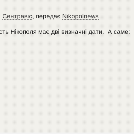
у
Сентравіс
, передає
Nikopolnews
.
сть Нікополя має дві визначні дати. А саме: