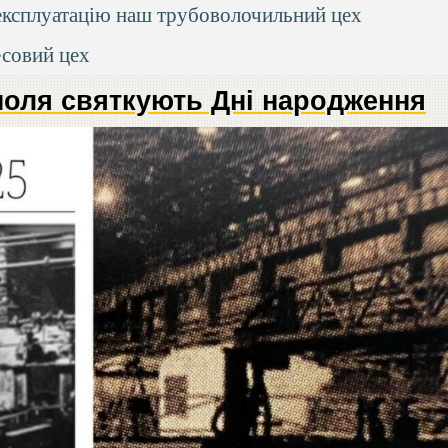
 експлуатацію наш трубоволочильний цех
есовий цех
поля святкують Дні народження