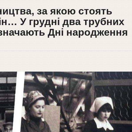
ицтва, за якою стоять
ін… У грудні два трубних
дзначають Дні народження