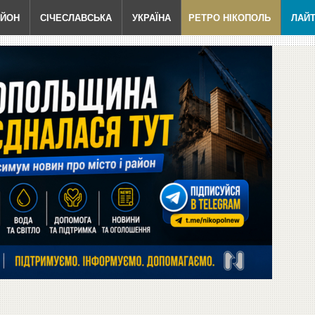
АЙОН
СІЧЕСЛАВСЬКА
УКРАЇНА
РЕТРО НІКОПОЛЬ
ЛАЙ