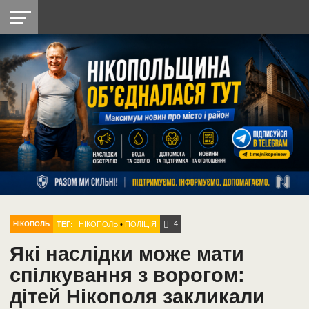
НІКОПОЛЬ
РАДІО
РАЙОН
СІЧЕСЛАВСЬКА
УКРАЇНА
РЕТРО
ЛАЙТ
УКРАЇНА
ДОПОМОГА
НІКОПОЛЬ
4
ТЕГ:
НІКОПОЛЬ
•
ПОЛІЦІЯ
НІКОПОЛЬ
Які наслідки може мати
спілкування з ворогом:
дітей Нікополя закликали