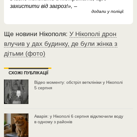
захистити від загроз!», –
додали у поліції.
Ще новини Нікополя:
У Нікополі дрон
влучив у дах будинку, де були жінка з
дітьми (фото)
СХОЖІ ПУБЛІКАЦІЇ
Відео моменту: обстріл ветклініки у Нікополі
5 серпня
Аварія: у Нікополі 6 серпня відключили воду
в одному з районів