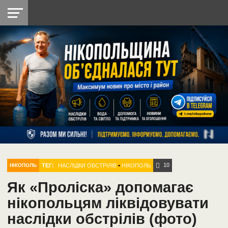
НІКОПОЛЬ
РАДІО
РАЙОН
СІЧЕСЛАВСЬКА
УКРАЇНА
РЕТРО
ЛАЙТ
УКРАЇНА
ДОПОМОГА
НІКОПОЛЬ
10
ТЕГ:
НАСЛІДКИ ОБСТРІЛІВ
•
НІКОПОЛЬ
НІКОПОЛЬ
Як «Проліска» допомагає
нікопольцям ліквідовувати
наслідки обстрілів (фото)