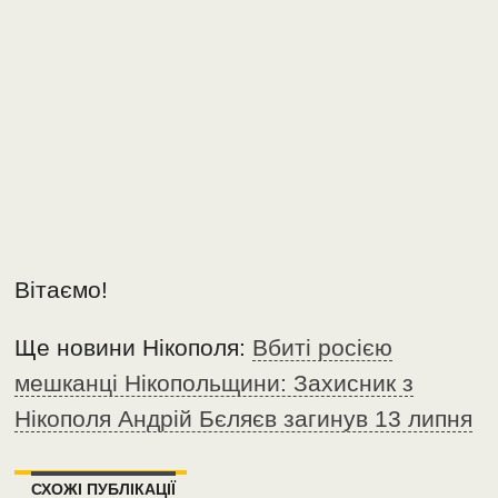
Вітаємо!
Ще новини Нікополя:
Вбиті росією
мешканці Нікопольщини: Захисник з
Нікополя Андрій Бєляєв загинув 13 липня
СХОЖІ ПУБЛІКАЦІЇ