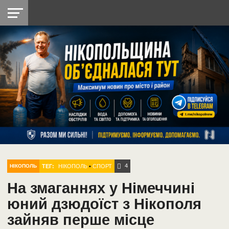
НІКОПОЛЬ
РАДІО
РАЙОН
СІЧЕСЛАВСЬКА
УКРАЇНА
РЕТРО
ЛАЙТ
УКРАЇНА
ДОПОМОГА
НІКОПОЛЬ
4
ТЕГ:
НІКОПОЛЬ
•
СПОРТ
НІКОПОЛЬ
На змаганнях у Німеччині
юний дзюдоїст з Нікополя
зайняв перше місце