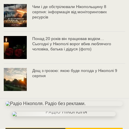
Чим і де обстрілювали Нікопольщину 8
серпня: інформація від моніторингових
ресурсів
Понад 20 років він працював водієм…
Сьогодні у Нікополі ворог вбив люблячого
чоловіка, батька і дідуся (фото)
Дощ з грозою: якою буде погода у Нікополі 9
серпня