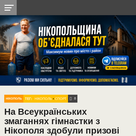
НІКОПОЛЬ
РАДІО
РАЙОН
СІЧЕСЛАВСЬКА
УКРАЇНА
РЕТРО
ЛАЙТ
УКРАЇНА
ДОПОМОГА
НІКОПОЛЬ
8
ТЕГ:
НІКОПОЛЬ
•
СПОРТ
НІКОПОЛЬ
На Всеукраїнських
змаганнях гімнастки з
Нікополя здобули призові