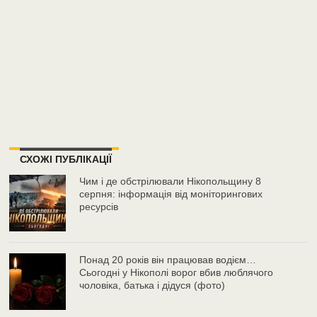
СХОЖІ ПУБЛІКАЦІЇ
Чим і де обстрілювали Нікопольщину 8
серпня: інформація від моніторингових
ресурсів
Понад 20 років він працював водієм…
Сьогодні у Нікополі ворог вбив люблячого
чоловіка, батька і дідуся (фото)