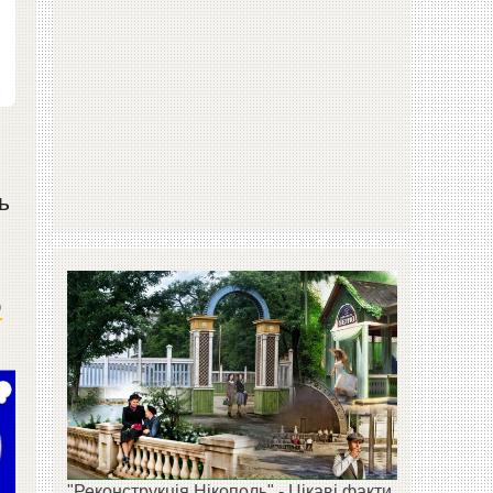
ь
о
"Реконструкція Нікополь" - Цікаві факти