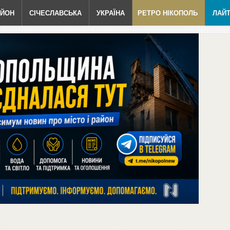
АЙОН
СІЧЕСЛАВСЬКА
УКРАЇНА
РЕТРО НІКОПОЛЬ
ЛАЙ