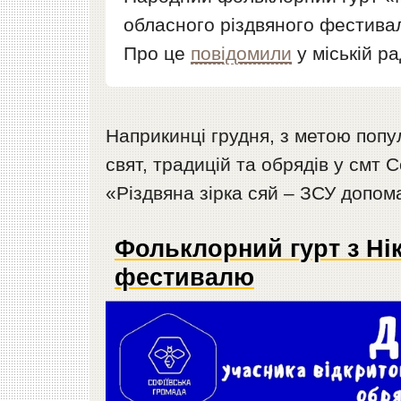
обласного різдвяного фестивал
Про це
повідомили
у міській р
Наприкинці грудня, з метою попу
свят, традицій та обрядів у смт
«Різдвяна зірка сяй – ЗСУ допом
Фольклорний гурт з Ні
фестивалю