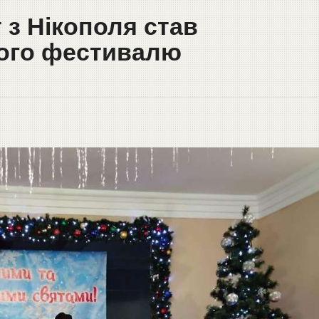
 з Нікополя став
ного фестивалю