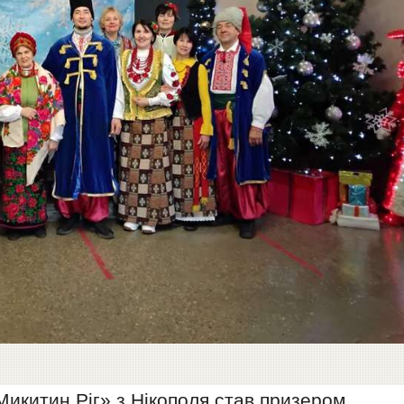
икитин Ріг» з Нікополя став призером