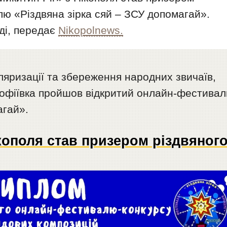
ю «Різдвяна зірка сяй – ЗСУ допомагай».
аді, передає
Nikopolnews.
ляризації та збереження народних звичаїв,
 Софіївка пройшов відкритий онлайн-фестивал
агай».
кополя став призером різдвяног