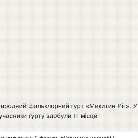
народний фольклорний гурт «Микитин Ріг». У
часники гурту здобули III місце