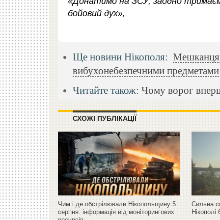
«Донатимо на ЗСУ, заодно тримаєм
бойовий дух»,
Ще новини Нікополя:
Мешканцям
вибухонебезпечними предметами
Читайте також:
Чому ворог вперш
СХОЖІ ПУБЛІКАЦІЇ
Чим і де обстрілювали Нікопольщину 5
Сильна с
серпня: інформація від моніторингових
Нікополі 
ресурсів