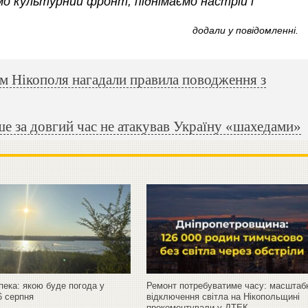
о культурний фронт, піднімаємо настрій і
додали у повідомленні.
 Нікополя нагадали правила поводження з
е за довгий час не атакував Україну «шахедами»
пека: якою буде погода у
Ремонт потребуватиме часу: масштаб
6 серпня
відключення світла на Нікопольщині
прокоментували у ДТЕК