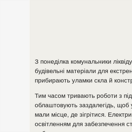
З понеділка комунальники ліквід
будівельні матеріали для екстр
прибирають уламки скла й констр
Тим часом тривають роботи з підг
облаштовують заздалегідь, щоб 
мали місце, де зігрітися. Елект
освітленням для забезпечення ст