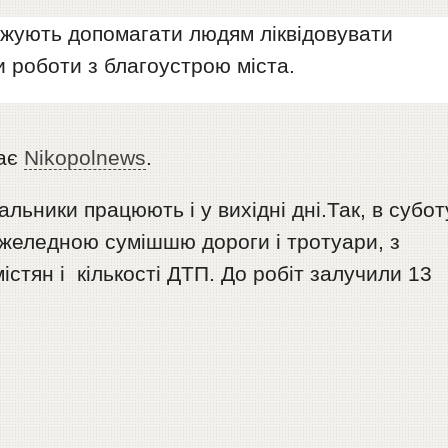
жують допомагати людям ліквідовувати
и роботи з благоустрою міста.
дає
Nikopolnews
.
ьники працюють і у вихідні дні.Так, в субот
желедною сумішшю дороги і тротуари, з
тян і кількості ДТП. До робіт залучили 13