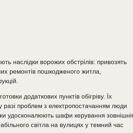
ують наслідки ворожих обстрілів: привозять
ених ремонтів пошкодженого житла,
укцій.
отовки додаткових пунктів обігріву. Їх
у разі проблем з електропостачанням люди
рики удосконалюють шафи керування зовнішні
абільного світла на вулицях у темний час