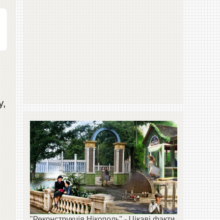
у,
"Реконструкція Нікополь" - Цікаві факти