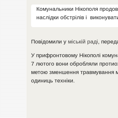
Комунальники Нікополя продов
наслідки обстрілів і виконуват
Повідомили у
міській раді
, пере
У прифронтовому Нікополі комунал
7 лютого вони обробляли протио
метою зменшення травмування міс
одиниць техніки.