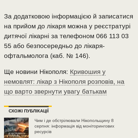
За додатковою інформацією й записатися
на прийом до лікаря можна у реєстратурі
дитячої лікарні за телефоном 066 113 03
55 або безпосередньо до лікаря-
офтальмолога (каб. № 146).
Ще новини Нікополя:
Кривошия у
немовлят: лікар з Нікополя розповів, на
що варто звернути увагу батькам
СХОЖІ ПУБЛІКАЦІЇ
Чим і де обстрілювали Нікопольщину 8
серпня: інформація від моніторингових
ресурсів