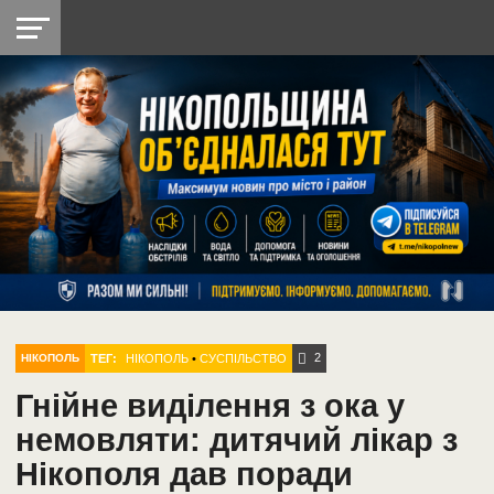
НІКОПОЛЬ
РАДІО
РАЙОН
СІЧЕСЛАВСЬКА
УКРАЇНА
РЕТРО
ЛАЙТ
УКРАЇНА
ДОПОМОГА
НІКОПОЛЬ
2
ТЕГ:
НІКОПОЛЬ
•
СУСПІЛЬСТВО
НІКОПОЛЬ
Гнійне виділення з ока у
немовляти: дитячий лікар з
Нікополя дав поради