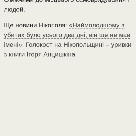
людей.
Ще новини Нікополя:
«Наймолодшому з
убитих було усього два дні, він ще не мав
імені»: Голокост на Нікопольщині – уривки
з книги Ігоря Анцишкіна