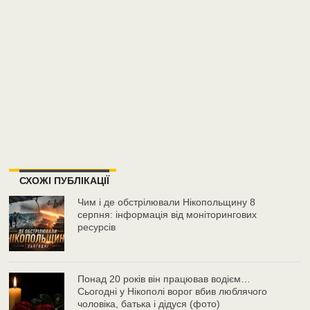
СХОЖІ ПУБЛІКАЦІЇ
Чим і де обстрілювали Нікопольщину 8
серпня: інформація від моніторингових
ресурсів
Понад 20 років він працював водієм…
Сьогодні у Нікополі ворог вбив люблячого
чоловіка, батька і дідуся (фото)