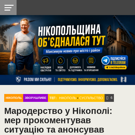
НІКОПОЛЬ
РАДІО
РАЙОН
СІЧЕСЛАВСЬКА
УКРАЇНА
РЕТРО
ЛАЙТ
УКРАЇНА
ДОПОМОГА
НІКОПОЛЬ
6
ТЕГ:
НІКОПОЛЬ
•
СУСПІЛЬСТВО
НІКОПОЛЬ
ЗВОРУШЛИВЕ
Мародерство у Нікополі:
мер прокоментував
ситуацію та анонсував