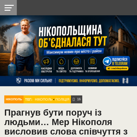
НІКОПОЛЬ
РАДІО
РАЙОН
СІЧЕСЛАВСЬКА
УКРАЇНА
РЕТРО
ЛАЙТ
УКРАЇНА
ДОПОМОГА
НІКОПОЛЬ
16
ТЕГ:
НІКОПОЛЬ
•
ПОЛІЦІЯ
НІКОПОЛЬ
Прагнув бути поруч із
людьми… Мер Нікополя
висловив слова співчуття з