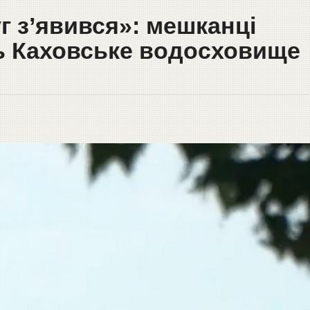
г з’явився»: мешканці
ь Каховське водосховище