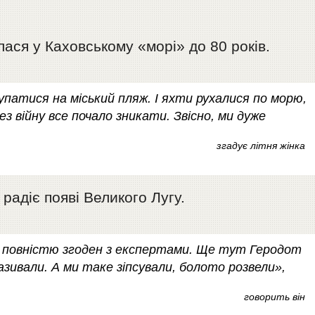
ася у Каховському «морі» до 80 років.
купатися на міський пляж. І яхти рухалися по морю,
ез війну все почало зникати. Звісно, ми дуже
згадує літня жінка
 радіє появі Великого Лугу.
 Я повністю згоден з експертами. Ще тут Геродот
азивали. А ми таке зіпсували, болото розвели»,
говорить він