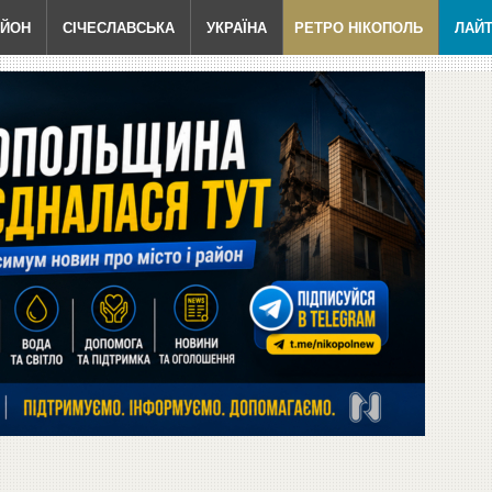
АЙОН
СІЧЕСЛАВСЬКА
УКРАЇНА
РЕТРО НІКОПОЛЬ
ЛАЙ