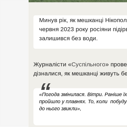
Минув рік, як мешканці Нікопо
червня 2023 року росіяни піді
залишився без води.
Журналісти «
Суспільного
» прове
дізналися, як мешканці живуть б
«Погода змінилася. Вітри. Раніше ї
пройшло у плавнях. То, коли побуду
до нього звикли»,