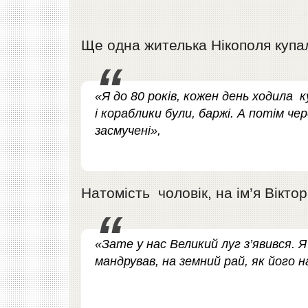
Ще одна жителька Нікополя купал
«Я до 80 років, кожен день ходила 
і кораблики були, баржі. А потім чер
засмучені»,
Натомість чоловік, на ім’я Віктор
«Зате у нас Великий луг з’явився.
мандрував, на земний рай, як його н