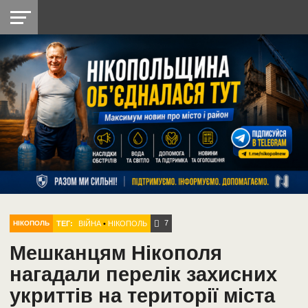
НІКОПОЛЬ
РАДІО
РАЙОН
СІЧЕСЛАВСЬКА
УКРАЇНА
РЕТРО
ЛАЙТ
УКРАЇНА
ДОПОМОГА
НІКОПОЛЬ
7
ТЕГ:
ВІЙНА
•
НІКОПОЛЬ
НІКОПОЛЬ
Мешканцям Нікополя
нагадали перелік захисних
укриттів на території міста