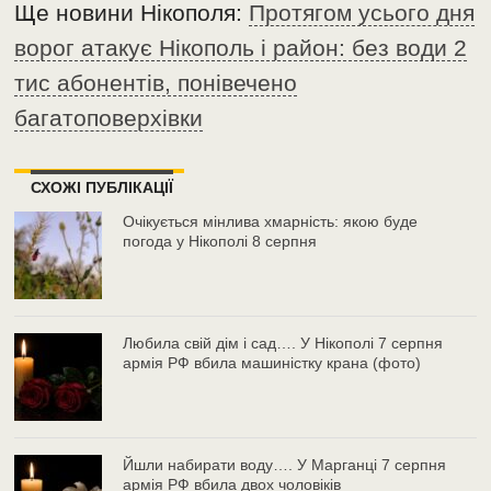
Ще новини Нікополя:
Протягом усього дня
ворог атакує Нікополь і район: без води 2
тис абонентів, понівечено
багатоповерхівки
СХОЖІ ПУБЛІКАЦІЇ
Очікується мінлива хмарність: якою буде
погода у Нікополі 8 серпня
Любила свій дім і сад…. У Нікополі 7 серпня
армія РФ вбила машиністку крана (фото)
Йшли набирати воду…. У Марганці 7 серпня
армія РФ вбила двох чоловіків