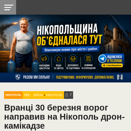
НІКОПОЛЬ
РАДІО
РАЙОН
СІЧЕСЛАВСЬКА
УКРАЇНА
РЕТРО
ЛАЙТ
УКРАЇНА
ДОПОМОГА
НІКОПОЛЬ
7
ТЕГ:
ВІЙНА
•
НІКОПОЛЬ
НІКОПОЛЬ
Вранці 30 березня ворог
направив на Нікополь дрон-
камікадзе