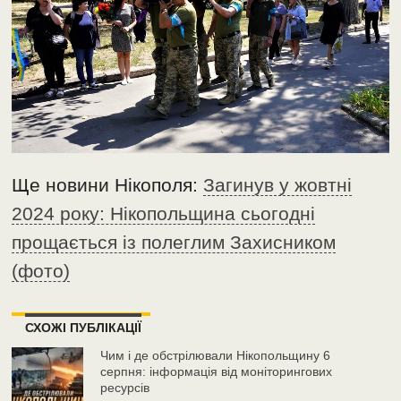
Ще новини Нікополя:
Загинув у жовтні
2024 року: Нікопольщина сьогодні
прощається із полеглим Захисником
(фото)
СХОЖІ ПУБЛІКАЦІЇ
Чим і де обстрілювали Нікопольщину 6
серпня: інформація від моніторингових
ресурсів