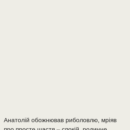
Анатолій обожнював риболовлю, мріяв
про просте щастя – спокій, родинне