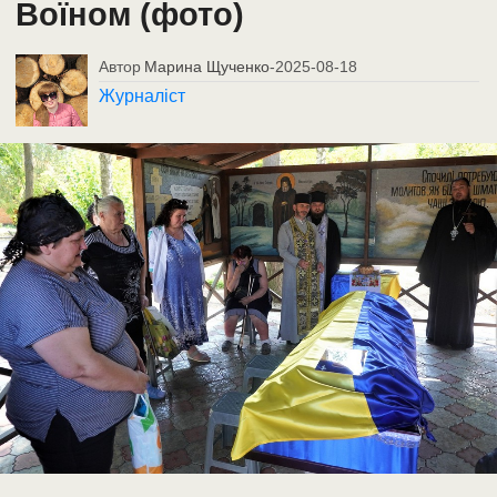
Воїном (фото)
Автор
Марина Щученко
-
2025-08-18
Журналіст