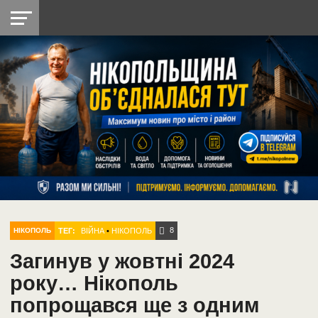
НІКОПОЛЬ
РАДІО
РАЙОН
СІЧЕСЛАВСЬКА
УКРАЇНА
РЕТРО
ЛАЙТ
УКРАЇНА
ДОПОМОГА
НІКОПОЛЬ
8
ТЕГ:
ВІЙНА
•
НІКОПОЛЬ
НІКОПОЛЬ
Загинув у жовтні 2024
року… Нікополь
попрощався ще з одним