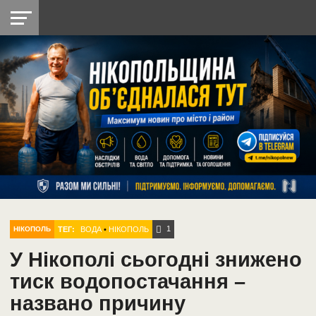
НІКОПОЛЬ
РАДІО
РАЙОН
СІЧЕСЛАВСЬКА
УКРАЇНА
РЕТРО
ЛАЙТ
УКРАЇНА
ДОПОМОГА
НІКОПОЛЬ
1
ТЕГ:
ВОДА
•
НІКОПОЛЬ
НІКОПОЛЬ
У Нікополі сьогодні знижено
тиск водопостачання –
названо причину