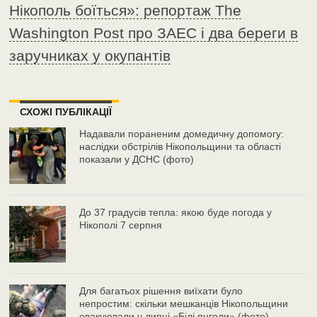
Нікополь боїться»: репортаж The
Washington Post про ЗАЕС і два береги в
заручниках у окупантів
СХОЖІ ПУБЛІКАЦІЇ
Надавали пораненим домедичну допомогу:
наслідки обстрілів Нікопольщини та області
показали у ДСНС (фото)
До 37 градусів тепла: якою буде погода у
Нікополі 7 серпня
Для багатьох рішення виїхати було
непростим: скільки мешканців Нікопольщини
евакуювали у липні «Білі янголи» (фото)