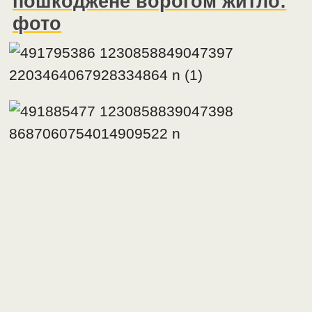
пошкоджене ворогом житло:
фото