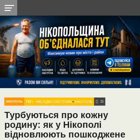
НІКОПОЛЬ
РАДІО
РАЙОН
СІЧЕСЛАВСЬКА
УКРАЇНА
РЕТРО
ЛАЙТ
УКРАЇНА
ДОПОМОГА
НІКОПОЛЬ
11
ТЕГ:
НАСЛІДКИ ОБСТРІЛІВ
•
НІКОПОЛЬ
НІКОПОЛЬ
Турбуються про кожну
родину: як у Нікополі
відновлюють пошкоджене