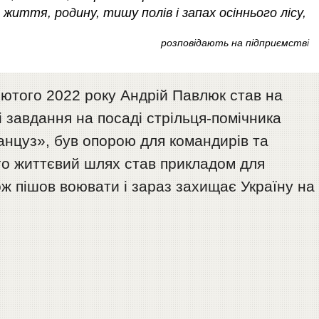
 життя, родину, тишу полів і запах осіннього лісу,
розповідають на підприємств
і
лютого 2022 року Андрій Павлюк став на
і завдання на посаді стрільця-помічника
анцуз», був опорою для командирів та
го життєвий шлях став прикладом для
ж пішов воювати і зараз захищає Україну на