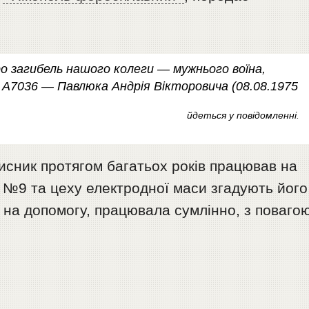
ро загибель нашого колеги — мужнього воїна,
ч А7036 — Павлюка Андрія Вікторовича (08.08.1975
йдеться у повідомленні
.
исник протягом багатьох років працював на
 №9 та цеху електродної маси згадують його
 на допомогу, працювала сумлінно, з поваго