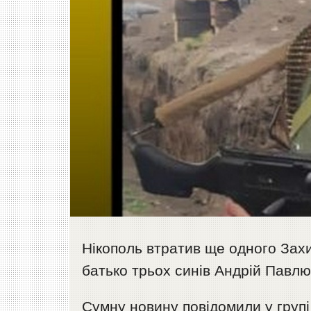
Нікополь втратив ще одного Зах
батько трьох синів Андрій Павлю
Сумну новину повідомили у груп