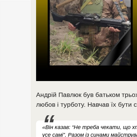
Андрій Павлюк був батьком трьох
любов і турботу. Навчав їх бути 
«Він казав: “Не треба чекати, що 
усе самі”. Разом із синами майстру