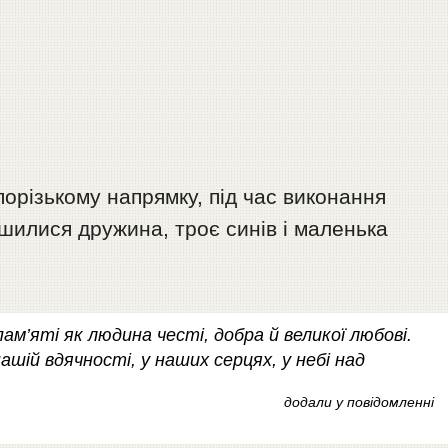
порізькому напрямку, під час виконання
шилися дружина, троє синів і маленька
ам’яті як людина честі, добра й великої любові.
ашій вдячності, у наших серцях, у небі над
додали у повідомленні