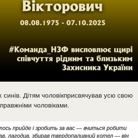
 синів. Дітям чоловікприсвячував усю свою
справжніми чоловіками.
хтось прийде і зробить за вас — вчиться робити
вав, лагодив, збирав твердопаливний котел — він