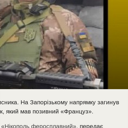
исника. На Запорізькому напрямку загинув
к, який мав позивний «Француз».
і
«Нікополь феросплавний»
, передає