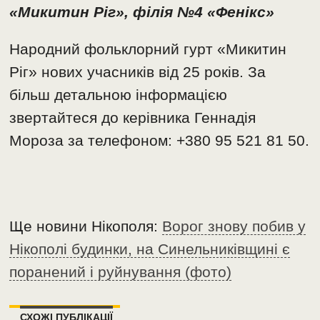
«Микитин Ріг», філія №4 «Фенікс»
Народний фольклорний гурт «Микитин
Ріг» нових учасників від 25 років. За
більш детальною інформацією
звертайтеся до керівника Геннадія
Мороза за телефоном: +380 95 521 81 50.
Ще новини Нікополя:
Ворог знову побив у
Нікополі будинки, на Синельниківщині є
поранений і руйнування (фото)
СХОЖІ ПУБЛІКАЦІЇ