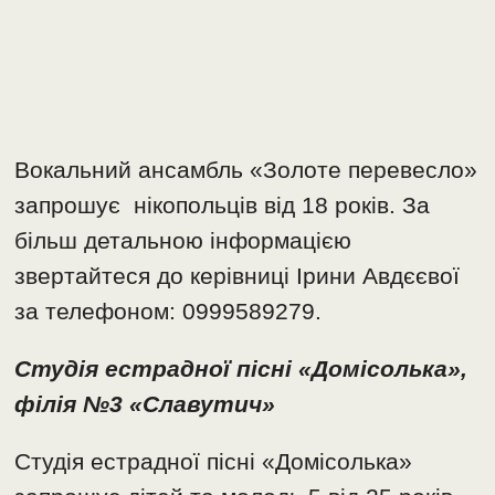
Вокальний ансамбль «Золоте перевесло»
запрошує нікопольців від 18 років. За
більш детальною інформацією
звертайтеся до керівниці Ірини Авдєєвої
за телефоном: 0999589279.
Студія естрадної пісні «Домісолька»,
філія №3 «Славутич»
Студія естрадної пісні «Домісолька»