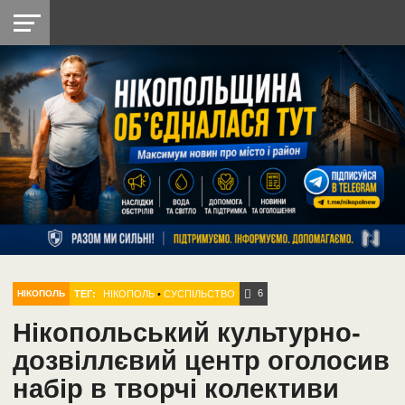
НІКОПОЛЬ
РАДІО
РАЙОН
СІЧЕСЛАВСЬКА
УКРАЇНА
РЕТРО
ЛАЙТ
УКРАЇНА
ДОПОМОГА
НІКОПОЛЬ
6
ТЕГ:
НІКОПОЛЬ
•
СУСПІЛЬСТВО
НІКОПОЛЬ
Нікопольський культурно-
дозвіллєвий центр оголосив
набір в творчі колективи