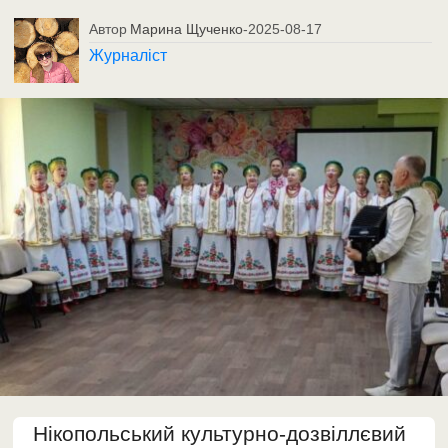
Автор
Марина Щученко
-
2025-08-17
Журналіст
Нікопольський культурно-дозвіллєвий