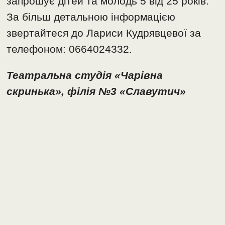
запрошує дітей та молодь 5 від 25 років.
За більш детальною інформацією
звертайтеся до Лариси Кудрявцевої за
телефоном: 0664024332.
Театральна студія «Чарівна
скринька», філія №3 «Славутич»