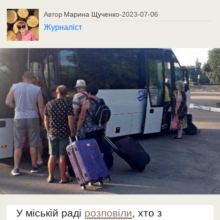
Автор
Марина Щученко
-
2023-07-06
Журналіст
У міській раді
розповіли
, хто з