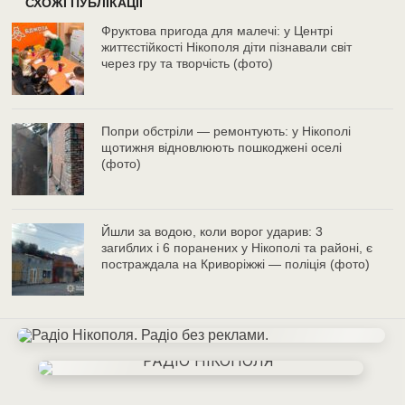
СХОЖІ ПУБЛІКАЦІЇ
Фруктова пригода для малечі: у Центрі
життєстійкості Нікополя діти пізнавали світ
через гру та творчість (фото)
Попри обстріли — ремонтують: у Нікополі
щотижня відновлюють пошкоджені оселі
(фото)
Йшли за водою, коли ворог ударив: 3
загиблих і 6 поранених у Нікополі та районі, є
постраждала на Криворіжжі — поліція (фото)