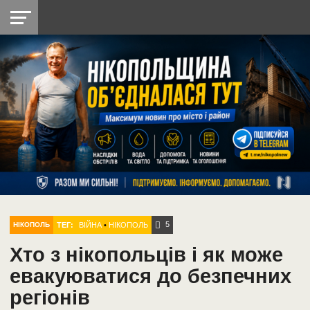
НІКОПОЛЬ
РАДІО
РАЙОН
СІЧЕСЛАВСЬКА
УКРАЇНА
РЕТРО
ЛАЙТ
УКРАЇНА
ДОПОМОГА
НІКОПОЛЬ
5
ТЕГ:
ВІЙНА
•
НІКОПОЛЬ
НІКОПОЛЬ
Хто з нікопольців і як може
евакуюватися до безпечних
регіонів