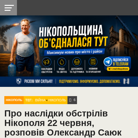
НІКОПОЛЬ
РАДІО
РАЙОН
СІЧЕСЛАВСЬКА
УКРАЇНА
РЕТРО
ЛАЙТ
УКРАЇНА
ДОПОМОГА
НІКОПОЛЬ
6
ТЕГ:
ВІЙНА
•
НІКОПОЛЬ
НІКОПОЛЬ
Про наслідки обстрілів
Нікополя 22 червня,
розповів Олександр Саюк