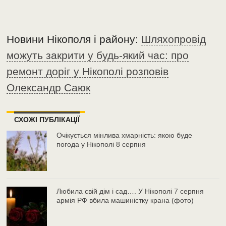
Новини Нікополя і району:
Шляхопровід
можуть закрити у будь-який час: про
ремонт доріг у Нікополі розповів
Олександр Саюк
СХОЖІ ПУБЛІКАЦІЇ
Очікується мінлива хмарність: якою буде
погода у Нікополі 8 серпня
Любила свій дім і сад…. У Нікополі 7 серпня
армія РФ вбила машиністку крана (фото)