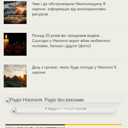
Чим і де обстрілювали Нікопольщину 8
серпня: інформація від моніторингових
ресурсів
Понад 20 років він працював водієм…
Сьогодні у Нікополі ворог вбив люблячого
чоловіка, батька і дідуся (фото)
Дощ з грозою: якою буде погода у Нікополі 9
серпня