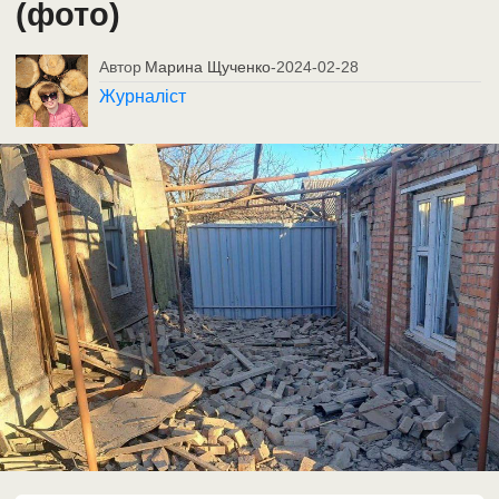
(фото)
Автор
Марина Щученко
-
2024-02-28
Журналіст