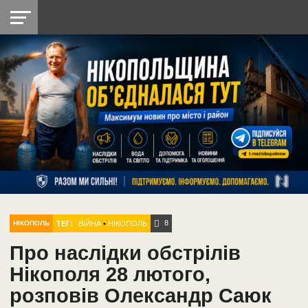
НІКОПОЛЬ
РАДІО
РАЙОН
СІЧЕСЛАВСЬКА
УКРАЇНА
РЕТРО
ЛАЙТ
УКРАЇНА
ДОПОМОГА
НІКОПОЛЬ
8
ТЕГ:
ВІЙНА
•
НІКОПОЛЬ
НІКОПОЛЬ
Про наслідки обстрілів
Нікополя 28 лютого,
розповів Олександр Саюк