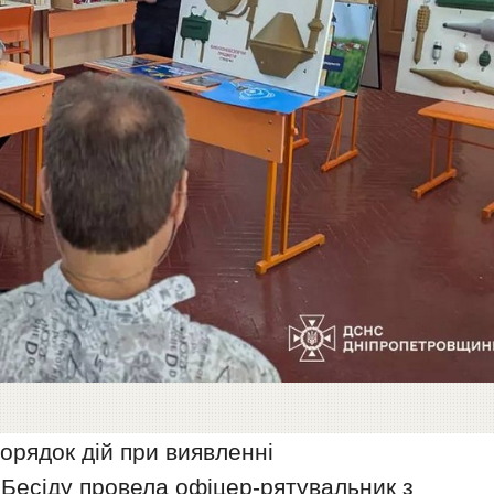
орядок дій при виявленні
 Бесіду провела офіцер-рятувальник з