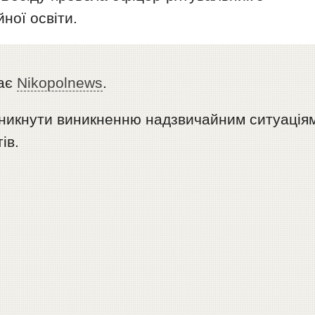
ної освіти.
дає
Nikopolnews
.
уникнути виникненню надзвичайним ситуація
ів.