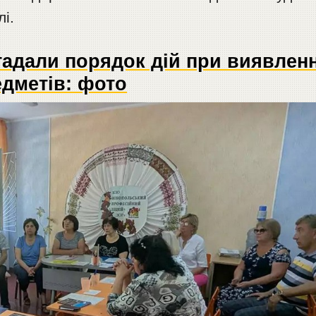
лі.
гадали порядок дій при виявленн
дметів: фото