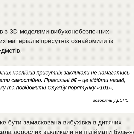
ів з 3D-моделями вибухонебезпечних
их матеріалів присутніх ознайомили із
дметів.
них наслідків присутніх закликали не намагатись
ти самостійно. Правильні дії – це відійти назад,
ку та повідомити Службу порятунку «101»,
говорять у ДСНС.
же бути замаскована вибухівка в дитячих
ала дорослих закликали не підіймати будь-як