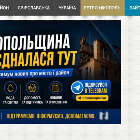
АЙОН
СІЧЕСЛАВСЬКА
УКРАЇНА
РЕТРО НІКОПОЛЬ
ЛАЙ