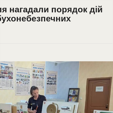
ля нагадали порядок дій
бухонебезпечних