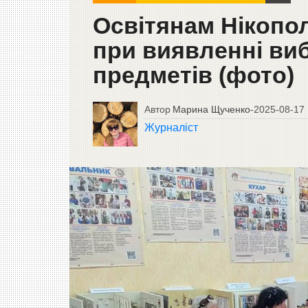
Освітянам Нікопо
при виявленні ви
предметів (фото)
Автор
Марина Щученко
-
2025-08-17
Журналіст