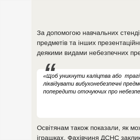
За допомогою навчальних стенд
предметів та інших презентаційн
деякими видами небезпечних пре
«Щоб уникнути каліцтва або трагіч
ліквідувати вибухонебезпечні предме
попередити оточуючих про небезпе
Освітянам також показали, як мо
іграшках. Фахівчиня ДСНС заклик