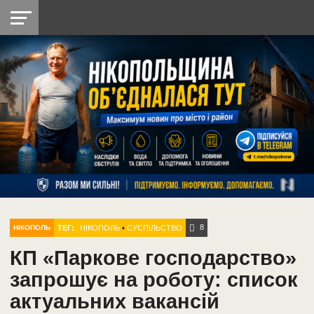
НІКОПОЛЬ
РАДІО
РАЙОН
СІЧЕСЛАВСЬКА
УКРАЇНА
РЕТРО
ЛАЙТ
УКРАЇНА
ДОПОМОГА
НІКОПОЛЬ
8
ТЕГ:
НІКОПОЛЬ
•
СУСПІЛЬСТВО
НІКОПОЛЬ
КП «Паркове господарство»
запрошує на роботу: список
актуальних вакансій