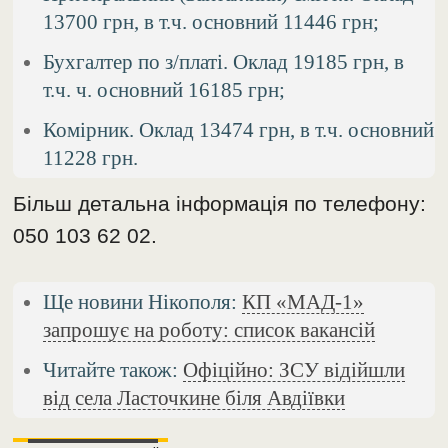
13700 грн, в т.ч. основний 11446 грн;
Бухгалтер по з/платі. Оклад 19185 грн, в
т.ч. ч. основний 16185 грн;
Комірник. Оклад 13474 грн, в т.ч. основний
11228 грн.
Більш детальна інформація по телефону:
050 103 62 02.
Ще новини Нікополя:
КП «МАД-1»
запрошує на роботу: список вакансій
Читайте також:
Офіційно: ЗСУ відійшли
від села Ласточкине біля Авдіївки