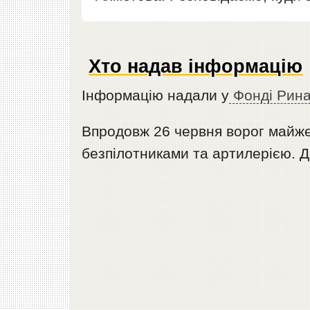
Хто надав інформацію
Інформацію надали у
Фонді Рина
Впродовж 26 червня ворог майже
безпілотниками та артилерією. Д