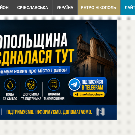
АЙОН
СІЧЕСЛАВСЬКА
УКРАЇНА
РЕТРО НІКОПОЛЬ
ЛАЙ