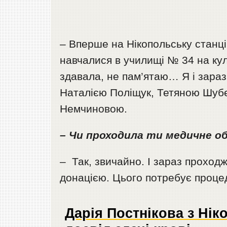
– Вперше на Нікопольську станці
навчалися в училищі № 34 на кулі
здавала, не пам’ятаю… Я і зараз
Наталією Поліщук, Тетяною Шубе
Немчиновою.
– Чи проходила ти медичне о
– Так, звичайно. І зараз прохо
донацією. Цього потребує процед
Дарія Постнікова з Нік