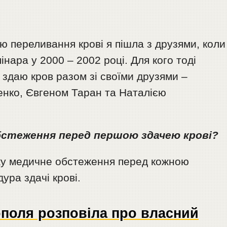
ю переливання крові я пішла з друзями, коли
нара у 2000 – 2002 році. Для кого тоді
 здаю кров разом зі своїми друзями –
нко, Євгеном Таран та Наталією
бстеження перед першою здачею крові?
джу медичне обстеження перед кожною
ура здачі крові.
ополя розповіла про власний