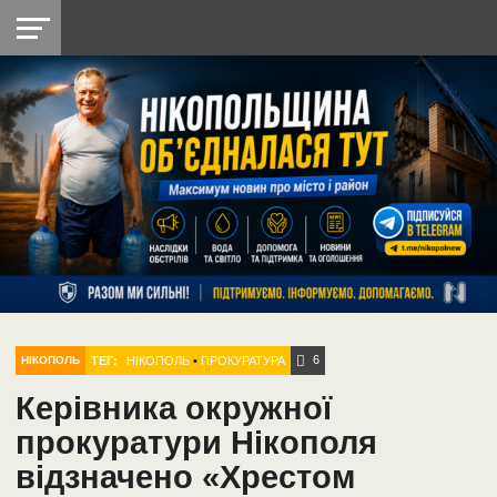
НІКОПОЛЬ
РАДІО
РАЙОН
СІЧЕСЛАВСЬКА
УКРАЇНА
РЕТРО
ЛАЙТ
УКРАЇНА
ДОПОМОГА
НІКОПОЛЬ
6
ТЕГ:
НІКОПОЛЬ
•
ПРОКУРАТУРА
НІКОПОЛЬ
Керівника окружної
прокуратури Нікополя
відзначено «Хрестом