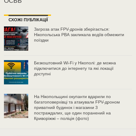
ОСББ
СХОЖІ ПУБЛІКАЦІЇ
Загроза атак FPV-дронів зберігається:
Нікопольська РВА закликала водіїв обмежити
поїздки
Безкоштовний Wi-Fi у Нікополі: де можна
підключитися до інтернету та які локації
доступні
На Нікопольщині окупанти вдарили по
багатоповерхівці та атакували FPV-дроном
приватний будинок і магазини 3
постраждалих, ще один поранений на
Криворіжжі – поліція (фото)