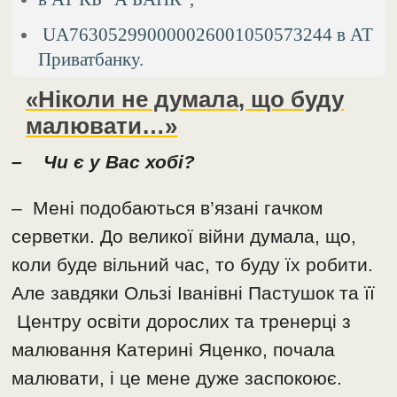
UA763052990000026001050573244 в АТ
Приватбанку.
«Ніколи не думала, що буду
малювати…»
– Чи є у Вас хобі?
– Мені подобаються в’язані гачком
серветки. До великої війни думала, що,
коли буде вільний час, то буду їх робити.
Але завдяки Ользі Іванівні Пастушок та її
Центру освіти дорослих та тренерці з
малювання Катерині Яценко, почала
малювати, і це мене дуже заспокоює.