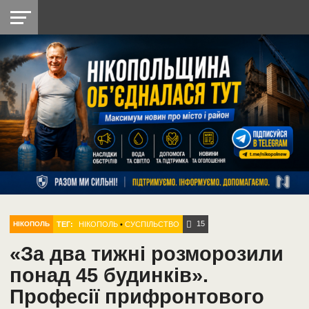
НІКОПОЛЬ
РАДІО
РАЙОН
СІЧЕСЛАВСЬКА
УКРАЇНА
РЕТРО
ЛАЙТ
УКРАЇНА
ДОПОМОГА
НІКОПОЛЬ
15
ТЕГ:
НІКОПОЛЬ
•
СУСПІЛЬСТВО
НІКОПОЛЬ
«За два тижні розморозили
понад 45 будинків».
Професії прифронтового