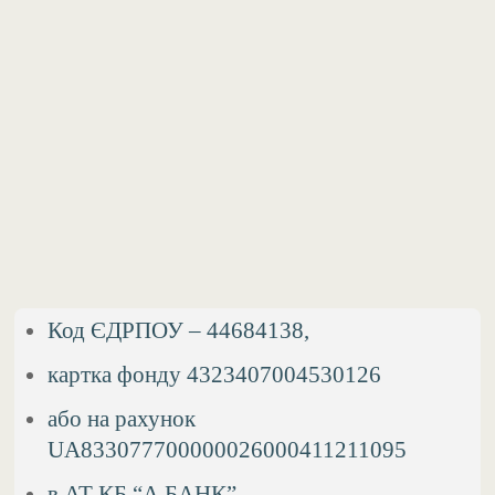
Код ЄДРПОУ – 44684138,
картка фонду 4323407004530126
або на рахунок
UA833077700000026000411211095
в АТ КБ “А БАНК”,