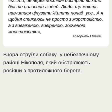
«Місто, де через постійні обстріли виїхало
більше половини людей. Люди, що мають
навчитися цінувати Життя понад усе.. А я
щодня стикаюсь не просто з жорстокістю,
а з виваженою, вивіреною, збоченою
жорстокістю»,
говорить Олена.
Вчора отруїли собаку у небезпечному
районі Нікополя, який обстрілюють
росіяни з протилежного берега.