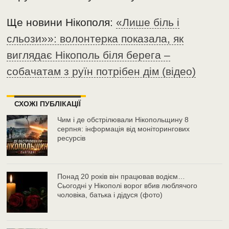
Ще новини Нікополя:
«Лише біль і
сльози»»: волонтерка показала, як
виглядає Нікополь біля берега –
собачатам з руїн потрібен дім (відео)
СХОЖІ ПУБЛІКАЦІЇ
Чим і де обстрілювали Нікопольщину 8
серпня: інформація від моніторингових
ресурсів
Понад 20 років він працював водієм…
Сьогодні у Нікополі ворог вбив люблячого
чоловіка, батька і дідуся (фото)