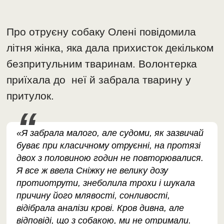
Про отруєну собаку Олені повідомила
літня жінка, яка дала прихисток декільком
безпритульним тваринам. Волонтерка
приїхала до неї й забрала тварину у
притулок.
«Я забрала малого, але судоми, як зазвичай
буває при класичному отруєнні, на протязі
двох з половиною годин не повторювалися.
Я все ж ввела Сніжку не велику дозу
протиотрути, знеболила трохи і шукала
причину його млявості, сонливості,
відібрала аналізи крові. Кров дивна, але
відповіді, що з собакою, ми не отримали.