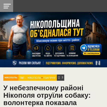
НІКОПОЛЬ
РАДІО
РАЙОН
СІЧЕСЛАВСЬКА
УКРАЇНА
РЕТРО
ЛАЙТ
УКРАЇНА
ДОПОМОГА
НІКОПОЛЬ
3
ТЕГ:
НІКОПОЛЬ
•
ТВАРИНИ
НІКОПОЛЬ
У небезпечному районі
Нікополя отруїли собаку:
волонтерка показала