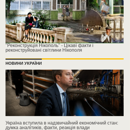
"Реконструкція Нікополь" - Цікаві факти і
реконструйовані світлини Нікополя
НОВИНИ УКРАЇНИ
Україна вступила в надзвичайний економічний стан:
думка аналітиків, факти, реакція влади