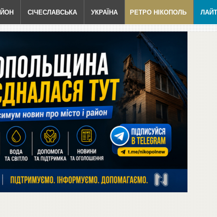
АЙОН
СІЧЕСЛАВСЬКА
УКРАЇНА
РЕТРО НІКОПОЛЬ
ЛАЙ