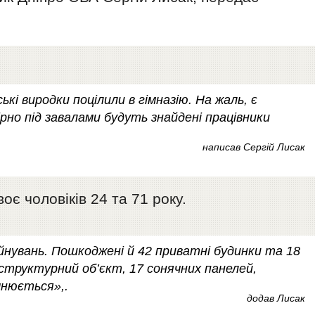
кі виродки поцілили в гімназію. На жаль, є
рно під завалами будуть знайдені працівники
написав Сергій Лисак
є чоловіків 24 та 71 року.
йнувань. Пошкоджені й 42 приватні будинки та 18
аструктурний об’єкт, 17 сонячних панелей,
чнюється»,
.
додав Лисак