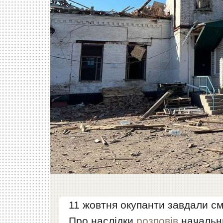
11 жовтня окупанти завдали с
Про наслідки
розповів
начальни