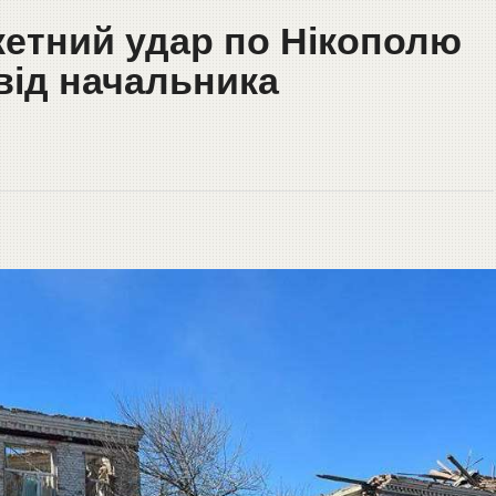
етний удар по Нікополю
 від начальника