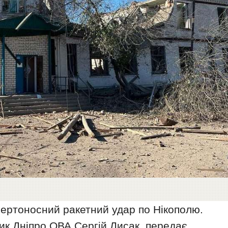
мертоносний ракетний удар по Нікополю.
к Дніпро ОВА Сергій Лисак, передає