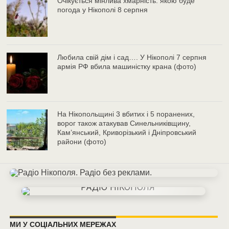
Очікується мінлива хмарність: якою буде
погода у Нікополі 8 серпня
Любила свій дім і сад…. У Нікополі 7 серпня
армія РФ вбила машиністку крана (фото)
На Нікопольщині 3 вбитих і 5 поранених,
ворог також атакував Синельниківщину,
Кам’янський, Криворізький і Дніпровський
райони (фото)
МИ У СОЦІАЛЬНИХ МЕРЕЖАХ