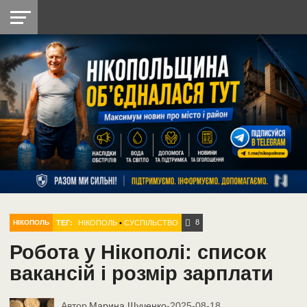
НІКОПОЛЬ
РАДІО
РАЙОН
СІЧЕСЛАВСЬКА
УКРАЇНА
РЕТРО
ЛАЙТ
УКРАЇНА
ДОПОМОГА
НІКОПОЛЬ
8
ТЕГ:
НІКОПОЛЬ
•
СУСПІЛЬСТВО
НІКОПОЛЬ
Робота у Нікополі: список
вакансій і розмір зарплати
Автор
Марина Щученко
-
2025-08-18