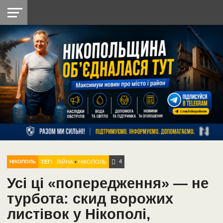
НІКОПОЛЬ
РАДІО
РАЙОН
СІЧЕСЛАВСЬКА
УКРАЇНА
РЕТРО
ЛАЙТ
УКРАЇНА
ДОПОМОГА
НІКОПОЛЬ
4
ТЕГ:
ВІЙНА
•
НІКОПОЛЬ
НІКОПОЛЬ
Усі ці «попередження» — не
турбота: скид ворожих
листівок у Нікополі,