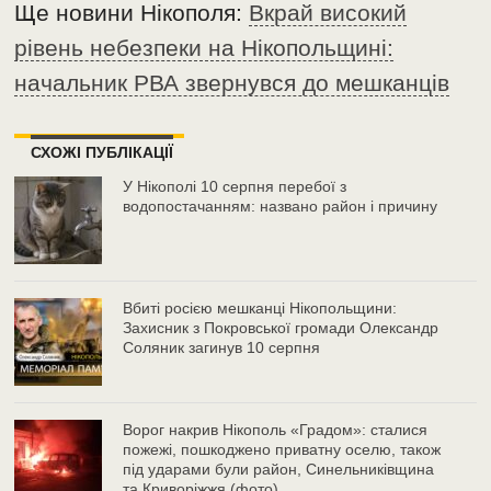
Ще новини Нікополя:
Вкрай високий
рівень небезпеки на Нікопольщині:
начальник РВА звернувся до мешканців
СХОЖІ ПУБЛІКАЦІЇ
У Нікополі 10 серпня перебої з
водопостачанням: названо район і причину
Вбиті росією мешканці Нікопольщини:
Захисник з Покровської громади Олександр
Соляник загинув 10 серпня
Ворог накрив Нікополь «Градом»: сталися
пожежі, пошкоджено приватну оселю, також
під ударами були район, Синельниківщина
та Криворіжжя (фото)