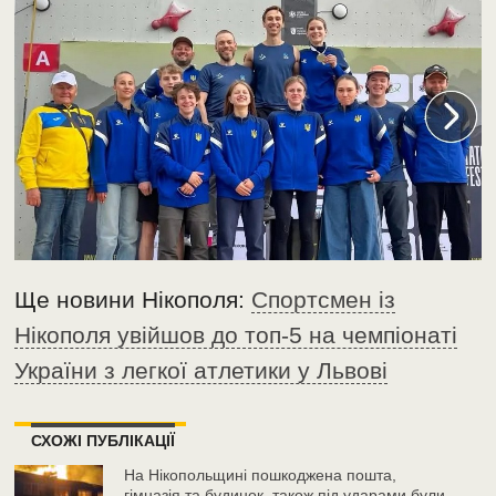
Ще новини Нікополя:
Спортсмен із
Нікополя увійшов до топ-5 на чемпіонаті
України з легкої атлетики у Львові
СХОЖІ ПУБЛІКАЦІЇ
На Нікопольщині пошкоджена пошта,
гімназія та будинок, також під ударами були