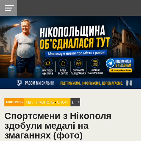
НІКОПОЛЬ
РАДІО
РАЙОН
СІЧЕСЛАВСЬКА
УКРАЇНА
РЕТРО
ЛАЙТ
УКРАЇНА
ДОПОМОГА
НІКОПОЛЬ
9
ТЕГ:
НІКОПОЛЬ
•
СПОРТ
НІКОПОЛЬ
Спортсмени з Нікополя
здобули медалі на
змаганнях (фото)