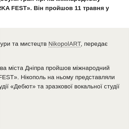
RKA FEST». Він пройшов 11 травня у
тури та мистецтв
NikopolART
, передає
тва міста Дніпра пройшов міжнародний
FEST». Нікополь на ньому представляли
удії «Дебют» та зразкової вокальної студії