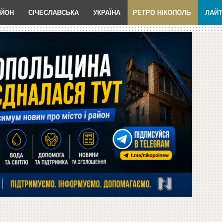
АЙОН
СІЧЕСЛАВСЬКА
УКРАЇНА
РЕТРО НІКОПОЛЬ
ЛАЙ