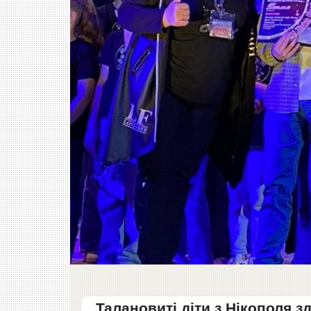
Талановиті діти з Нікополя 