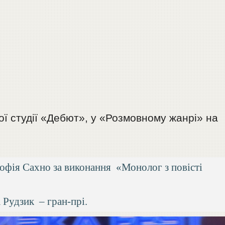
ної студії «Дебют», у «Розмовному жанрі» на
 Софія Сахно за виконання «Монолог з повісті
а Рудзик – гран-прі.