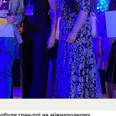
здобули гран-прі на міжнародному