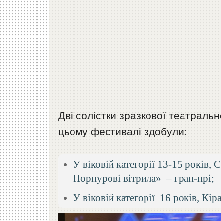
Дві солістки зразкової театраль
цьому фестивалі здобули:
У віковій категорії 13-15 років,
Порпурові вітрила» – гран-прі;
У віковій категорії 16 років, Кір