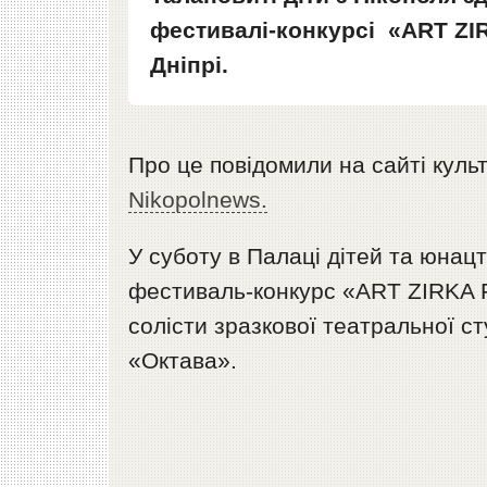
фестивалі-конкурсі «ART ZI
Дніпрі.
Про це повідомили на сайті куль
Nikopolnews.
У суботу в Палаці дітей та юнац
фестиваль-конкурс «ART ZIRKA 
солісти зразкової театральної ст
«Октава».