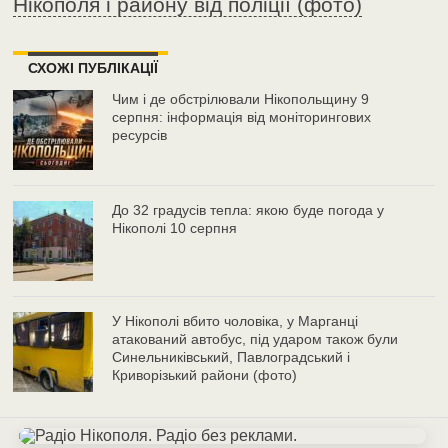
Нікополя і району від поліції (фото)
СХОЖІ ПУБЛІКАЦІЇ
Чим і де обстрілювали Нікопольщину 9
серпня: інформація від моніторингових
ресурсів
До 32 градусів тепла: якою буде погода у
Нікополі 10 серпня
У Нікополі вбито чоловіка, у Марганці
атакований автобус, під ударом також були
Синельниківський, Павлоградський і
Криворізький райони (фото)