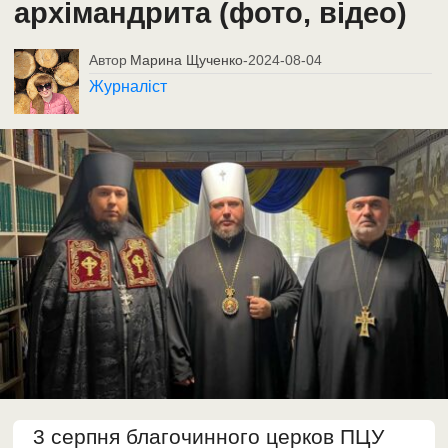
архімандрита (фото, відео)
Автор
Марина Щученко
-
2024-08-04
Журналіст
3 серпня благочинного церков ПЦУ