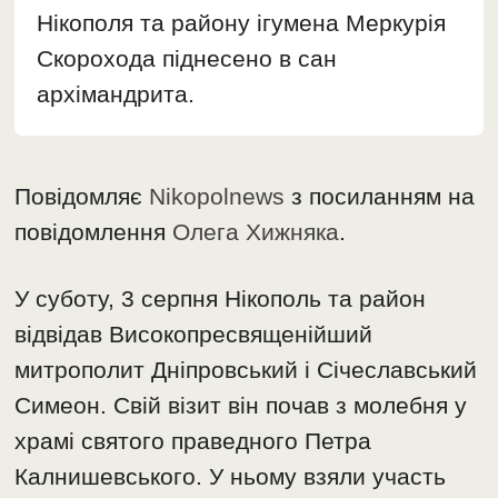
Нікополя та району ігумена Меркурія
Скорохода піднесено в сан
архімандрита.
Повідомляє
Nikopolnews
з посиланням на
повідомлення
Олега Хижняка
.
У суботу, 3 серпня Нікополь та район
відвідав Високопресвященійший
митрополит Дніпровський і Січеславський
Симеон. Свій візит він почав з молебня у
храмі святого праведного Петра
Калнишевського. У ньому взяли участь