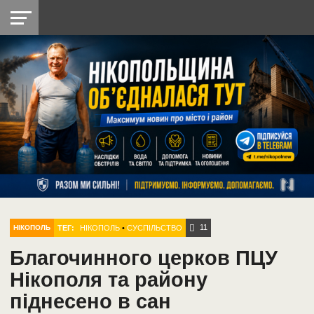
НІКОПОЛЬ
РАДІО
РАЙОН
СІЧЕСЛАВСЬКА
УКРАЇНА
РЕТРО
ЛАЙТ
УКРАЇНА
ДОПОМОГА
НІКОПОЛЬ
11
ТЕГ:
НІКОПОЛЬ
•
СУСПІЛЬСТВО
НІКОПОЛЬ
Благочинного церков ПЦУ
Нікополя та району
піднесено в сан