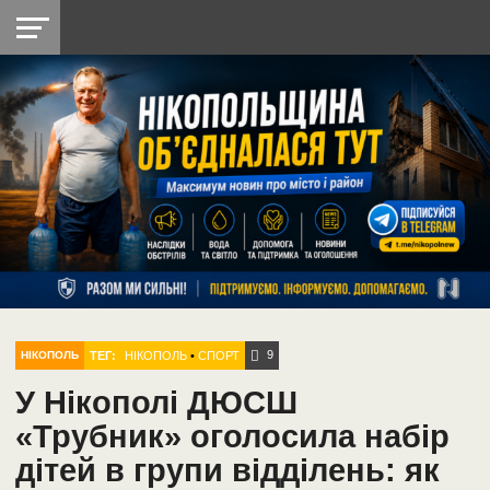
НІКОПОЛЬ
РАДІО
РАЙОН
СІЧЕСЛАВСЬКА
УКРАЇНА
РЕТРО
ЛАЙТ
УКРАЇНА
ДОПОМОГА
НІКОПОЛЬ
9
ТЕГ:
НІКОПОЛЬ
•
СПОРТ
НІКОПОЛЬ
У Нікополі ДЮСШ
«Трубник» оголосила набір
дітей в групи відділень: як