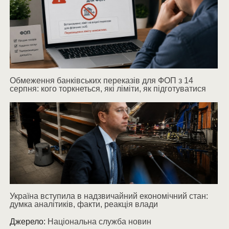
Обмеження банківських переказів для ФОП з 14
серпня: кого торкнеться, які ліміти, як підготуватися
Україна вступила в надзвичайний економічний стан:
думка аналітиків, факти, реакція влади
Джерело:
Національна служба новин