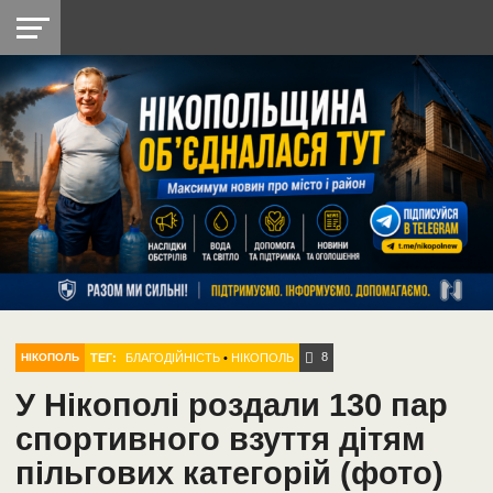
НІКОПОЛЬ
РАДІО
РАЙОН
СІЧЕСЛАВСЬКА
УКРАЇНА
РЕТРО
ЛАЙТ
УКРАЇНА
ДОПОМОГА
НІКОПОЛЬ
8
ТЕГ:
БЛАГОДІЙНІСТЬ
•
НІКОПОЛЬ
НІКОПОЛЬ
У Нікополі роздали 130 пар
спортивного взуття дітям
пільгових категорій (фото)