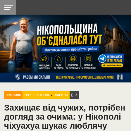
НІКОПОЛЬ
РАДІО
РАЙОН
СІЧЕСЛАВСЬКА
УКРАЇНА
РЕТРО
ЛАЙТ
УКРАЇНА
ДОПОМОГА
НІКОПОЛЬ
8
ТЕГ:
НІКОПОЛЬ
•
ТВАРИНИ
НІКОПОЛЬ
Захищає від чужих, потрібен
догляд за очима: у Нікополі
чіхуахуа шукає люблячу