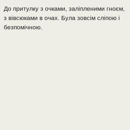
До притулку з очками, заліпленими гноєм,
з вівсюками в очах. Була зовсім сліпою і
безпомічною.