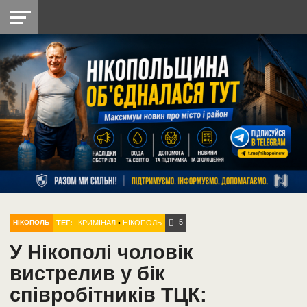
НІКОПОЛЬ
РАДІО
РАЙОН
СІЧЕСЛАВСЬКА
УКРАЇНА
РЕТРО
ЛАЙТ
УКРАЇНА
ДОПОМОГА
НІКОПОЛЬ
5
ТЕГ:
КРИМІНАЛ
•
НІКОПОЛЬ
НІКОПОЛЬ
У Нікополі чоловік
вистрелив у бік
співробітників ТЦК: