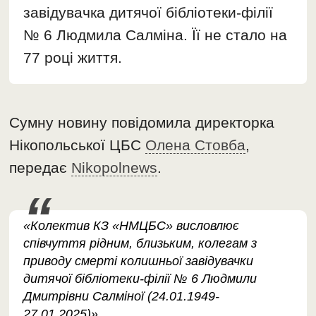
завідувачка дитячої бібліотеки-філії
№ 6 Людмила Салміна. Її не стало на
77 році життя.
Сумну новину повідомила директорка
Нікопольської ЦБС
Олена Стовба
,
передає
Nikopolnews
.
«Колектив КЗ «НМЦБС» висловлює
співчуття рідним, близьким, колегам з
приводу смерті колишньої завідувачки
дитячої бібліотеки-філії № 6 Людмили
Дмитрівни Салміної (24.01.1949-
27.01.2025)»,