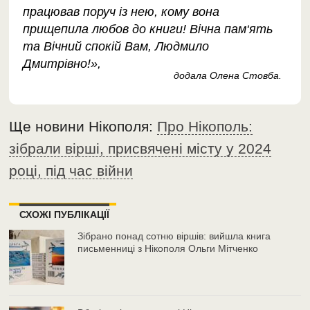
працював поруч із нею, кому вона
прищепила любов до книги! Вічна пам‘ять
та Вічний спокій Вам, Людмило
Дмитрівно!»,
додала Олена Стовба.
Ще новини Нікополя:
Про Нікополь:
зібрали вірші, присвячені місту у 2024
році, під час війни
СХОЖІ ПУБЛІКАЦІЇ
Зібрано понад сотню віршів: вийшла книга
письменниці з Нікополя Ольги Мітченко