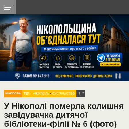
НІКОПОЛЬ
РАДІО
РАЙОН
СІЧЕСЛАВСЬКА
УКРАЇНА
РЕТРО
ЛАЙТ
УКРАЇНА
ДОПОМОГА
НІКОПОЛЬ
7
ТЕГ:
НІКОПОЛЬ
•
СУСПІЛЬСТВО
НІКОПОЛЬ
У Нікополі померла колишня
завідувачка дитячої
бібліотеки-філії № 6 (фото)