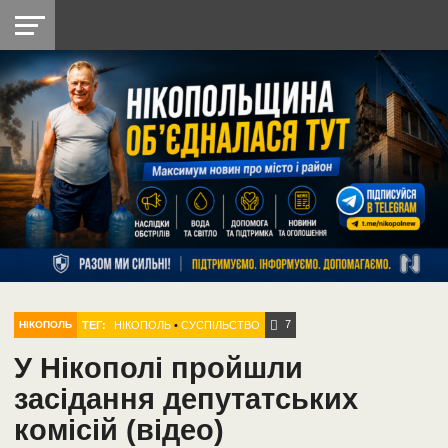
НІКОПОЛЬ
РАДІО
РАЙОН
СІЧЕСЛАВСЬКА
УКРАЇНА
РЕТРО
ЛАЙТ
УКРАЇНА
ДОПОМОГА
НІКОПОЛЬ
7
ТЕГ:
НІКОПОЛЬ
•
СУСПІЛЬСТВО
НІКОПОЛЬ
У Нікополі пройшли
засідання депутатських
комісій (відео)