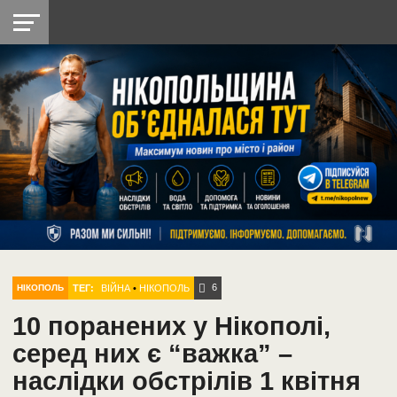
НІКОПОЛЬ
РАДІО
РАЙОН
СІЧЕСЛАВСЬКА
УКРАЇНА
РЕТРО
ЛАЙТ
УКРАЇНА
ДОПОМОГА
НІКОПОЛЬ
6
ТЕГ:
ВІЙНА
•
НІКОПОЛЬ
НІКОПОЛЬ
10 поранених у Нікополі,
серед них є “важка” –
наслідки обстрілів 1 квітня