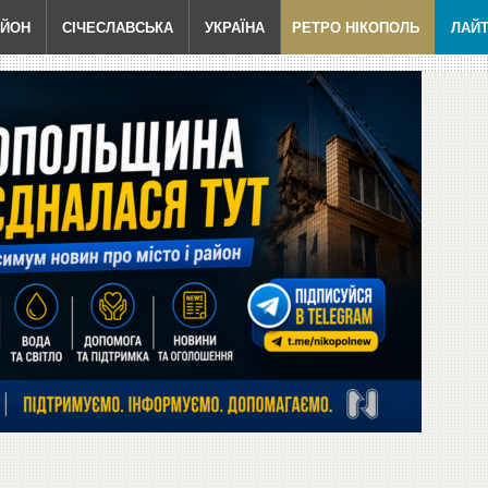
АЙОН
СІЧЕСЛАВСЬКА
УКРАЇНА
РЕТРО НІКОПОЛЬ
ЛАЙ