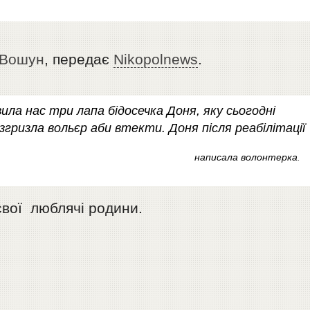
 Вошун
, передає
Nikopolnews
.
ла нас три лапа бідосечка Доня, яку сьогодні
згризла вольєр аби втекти. Доня після реабілітації
написала волонтерка
.
свої люблячі родини.