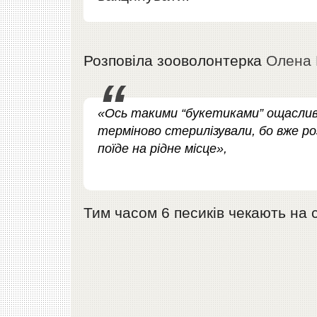
Розповіла зооволонтерка
Олена
«Ось такими “букетиками” ощасливи
терміново стерилізували, бо вже ро
поїде на рідне місце»,
Тим часом 6 песиків чекають на 