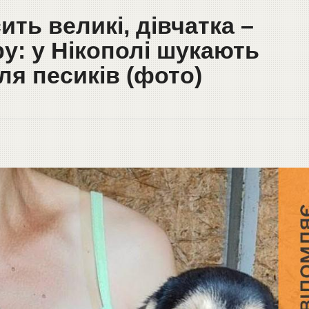
ить великі, дівчатка –
у: у Нікополі шукають
я песиків (фото)