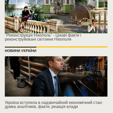
"Реконструкція Нікополь" - Цікаві факти і
реконструйовані світлини Нікополя
НОВИНИ УКРАЇНИ
Україна вступила в надзвичайний економічний стан:
думка аналітиків, факти, реакція влади