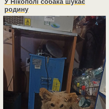
У Нікополі собака шукає
родину