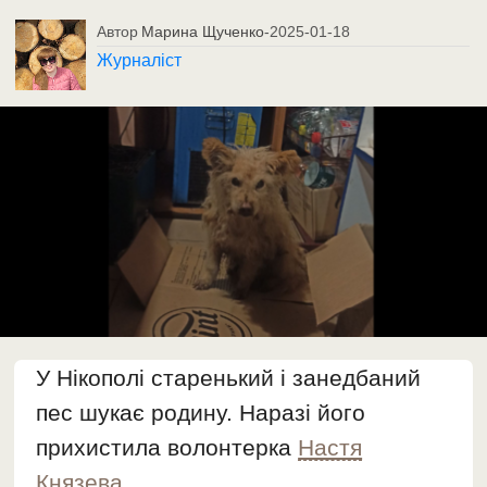
Автор
Марина Щученко
-
2025-01-18
Журналіст
У Нікополі старенький і занедбаний
пес шукає родину. Наразі його
прихистила волонтерка
Настя
Князева
.