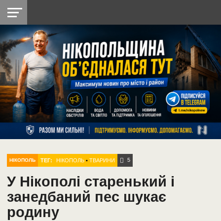
НІКОПОЛЬ
РАДІО
РАЙОН
СІЧЕСЛАВСЬКА
УКРАЇНА
РЕТРО
ЛАЙТ
УКРАЇНА
ДОПОМОГА
НІКОПОЛЬ
5
ТЕГ:
НІКОПОЛЬ
•
ТВАРИНИ
НІКОПОЛЬ
У Нікополі старенький і
занедбаний пес шукає
родину