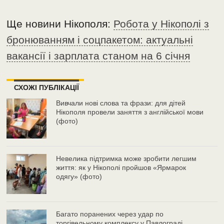
Ще новини Нікополя:
Робота у Нікополі з
бронюванням і соцпакетом: актуальні
вакансії і зарплата станом на 6 січня
СХОЖІ ПУБЛІКАЦІЇ
Вивчали нові слова та фрази: для дітей
Нікополя провели заняття з англійської мови
(фото)
Невелика підтримка може зробити легшим
життя: як у Нікополі пройшов «Ярмарок
одягу» (фото)
Багато поранених через удар по
торгівельному комплексу у Павлограді,