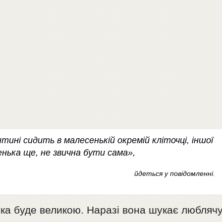
тині сидить в малесенькій окремій кліточці, іншої
нька ще, не звична бути сама»,
йдеться у повідомленні
.
ка буде великою. Наразі вона шукає любляч