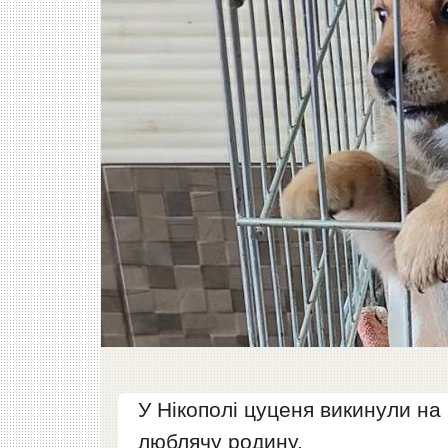
У Нікополі цуценя викинули на
люблячу родину.