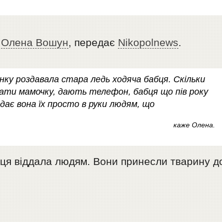
а
Олена Вошун
, передає
Nikopolnews
.
нку роздавала стара ледь ходяча бабця. Скільки
вати мамочку, дають телефон, бабця що пів року
ає вона їх просто в руки людям, що
каже Олена.
бця віддала людям. Вони принесли тварину д