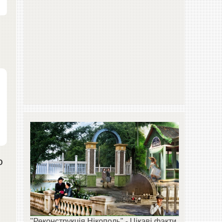
о
"Реконструкція Нікополь" - Цікаві факти