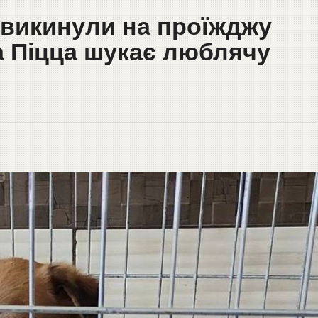
 викинули на проїжджу
а Піцца шукає люблячу