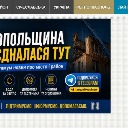
АЙОН
СІЧЕСЛАВСЬКА
УКРАЇНА
РЕТРО НІКОПОЛЬ
ЛАЙ