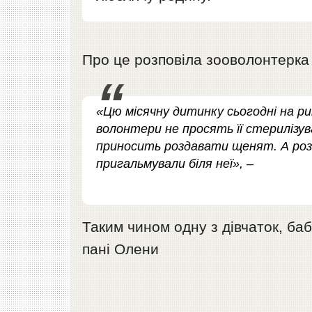
Про це розповіла зооволонтерк
«Цю місячну дитинку сьогодні на ри
волонтери не просять її стерилізу
приносить роздавати щенят. А розд
пригальмували біля неї», –
Таким чином одну з дівчаток, ба
пані Олени